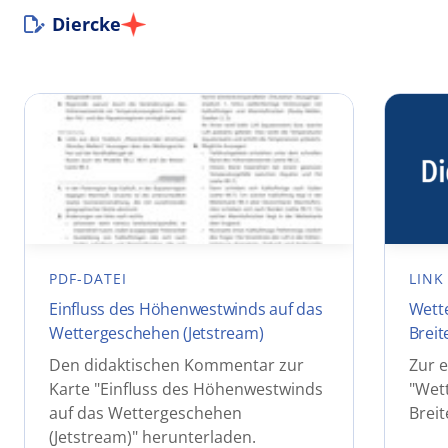
Diercke
PDF-DATEI
LINK
Einfluss des Höhenwestwinds auf das
Wette
Wettergeschehen (Jetstream)
Breit
Den didaktischen Kommentar zur
Zur e
Karte "Einfluss des Höhenwestwinds
"Wet
auf das Wettergeschehen
Breit
(Jetstream)" herunterladen.