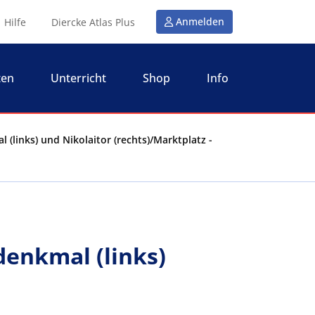
Anmelden
Hilfe
Diercke Atlas Plus
ten
Unterricht
Shop
Info
(links) und Nikolaitor (rechts)/Marktplatz -
enkmal (links)