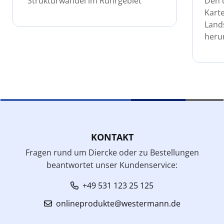
"Strukturwandel im Ruhrgebiet"
Den 
Kart
Land
heru
KONTAKT
Fragen rund um Diercke oder zu Bestellungen
beantwortet unser Kundenservice:
+49 531 123 25 125
onlineprodukte@westermann.de