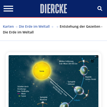
Direkt zum Inhalt
Karten
Die Erde im Weltall
Entstehung der Gezeiten -
Die Erde im Weltall