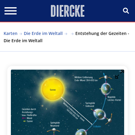
Direkt zum Inhalt
Karten
Die Erde im Weltall
Entstehung der Gezeiten -
Die Erde im Weltall