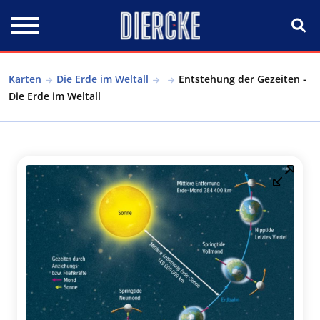
Direkt zum Inhalt
Karten
Die Erde im Weltall
Entstehung der Gezeiten -
Die Erde im Weltall