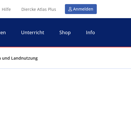
Anmelden
Hilfe
Diercke Atlas Plus
ten
Unterricht
Shop
Info
ion und Landnutzung