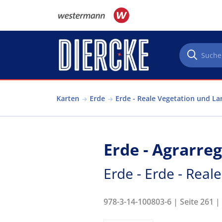
Direkt zum Inhalt
Karten
Erde
Erde - Reale Vegetation und L
Erde - Agrarre
Erde - Erde - Rea
978-3-14-100803-6 | Seite 261 |