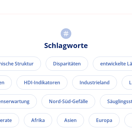
Schlagworte
ische Struktur
Disparitäten
entwickelte L
en
HDI-Indikatoren
Industrieland
L
enserwartung
Nord-Süd-Gefälle
Säuglingsst
erate
Afrika
Asien
Europa