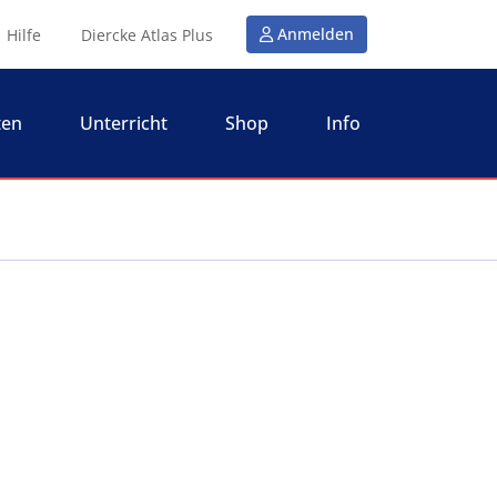
Anmelden
Hilfe
Diercke Atlas Plus
ten
Unterricht
Shop
Info