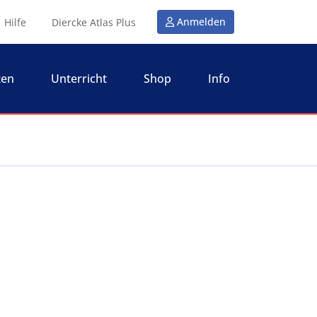
Anmelden
Hilfe
Diercke Atlas Plus
ten
Unterricht
Shop
Info