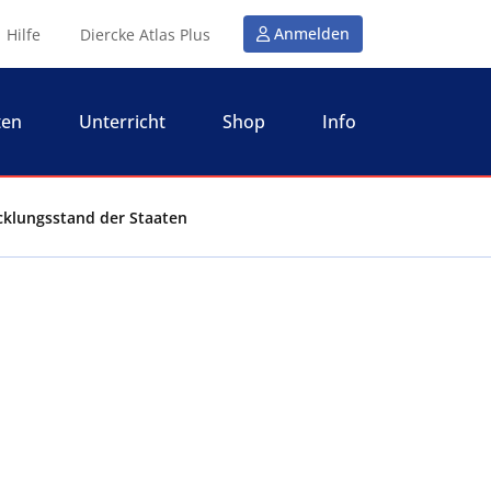
Anmelden
Hilfe
Diercke Atlas Plus
ten
Unterricht
Shop
Info
icklungsstand der Staaten