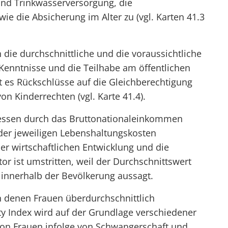
und Trinkwasserversorgung, die
e die Absicherung im Alter zu (vgl. Karten 41.3
die durchschnittliche und die voraussichtliche
 Kenntnisse und die Teilhabe am öffentlichen
t es Rückschlüsse auf die Gleichberechtigung
n Kinderrechten (vgl. Karte 41.4).
messen durch das Bruttonationaleinkommen
der jeweiligen Lebenshaltungskosten
der wirtschaftlichen Entwicklung und die
r ist umstritten, weil der Durchschnittswert
g innerhalb der Bevölkerung aussagt.
in denen Frauen überdurchschnittlich
ity Index wird auf der Grundlage verschiedener
e von Frauen infolge von Schwangerschaft und