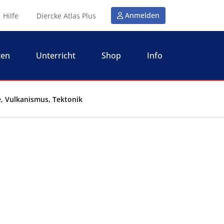
Anmelden
Hilfe
Diercke Atlas Plus
ten
Unterricht
Shop
Info
e, Vulkanismus, Tektonik