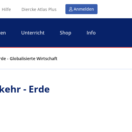
Anmelden
Hilfe
Diercke Atlas Plus
ten
Unterricht
Shop
Info
rde - Globalisierte Wirtschaft
kehr - Erde