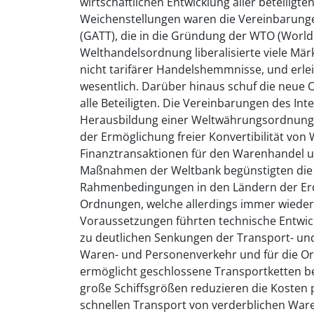
wirtschaftlichen Entwicklung aller beteiligt
Weichenstellungen waren die Vereinbarunge
(GATT), die in die Gründung der WTO (Worl
Welthandelsordnung liberalisierte viele Mä
nicht tarifärer Handelshemmnisse, und erle
wesentlich. Darüber hinaus schuf die neue 
alle Beteiligten. Die Vereinbarungen des In
Herausbildung einer Weltwährungsordnung
der Ermöglichung freier Konvertibilität vo
Finanztransaktionen für den Warenhandel und
Maßnahmen der Weltbank begünstigten die A
Rahmenbedingungen in den Ländern der Erde
Ordnungen, welche allerdings immer wieder A
Voraussetzungen führten technische Entwi
zu deutlichen Senkungen der Transport- un
Waren- und Personenverkehr und für die Or
ermöglicht geschlossene Transportketten 
große Schiffsgrößen reduzieren die Kosten 
schnellen Transport von verderblichen War