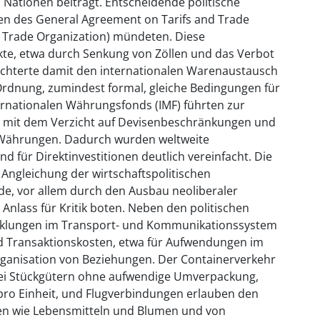
en Nationen beiträgt. Entscheidende politische
n des General Agreement on Tarifs and Trade
d Trade Organization) mündeten. Diese
rkte, etwa durch Senkung von Zöllen und das Verbot
ichterte damit den internationalen Warenaustausch
Ordnung, zumindest formal, gleiche Bedingungen für
ternationalen Währungsfonds (IMF) führten zur
 mit dem Verzicht auf Devisenbeschränkungen und
n Währungen. Dadurch wurden weltweite
 für Direktinvestitionen deutlich vereinfacht. Die
ngleichung der wirtschaftspolitischen
, vor allem durch den Ausbau neoliberaler
nlass für Kritik boten. Neben den politischen
cklungen im Transport- und Kommunikationssystem
d Transaktionskosten, etwa für Aufwendungen im
ganisation von Beziehungen. Der Containerverkehr
bei Stückgütern ohne aufwendige Umverpackung,
pro Einheit, und Flugverbindungen erlauben den
en wie Lebensmitteln und Blumen und von