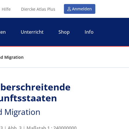
Anmelden
Hilfe
Diercke Atlas Plus
ten
Unterricht
Shop
Info
nd Migration
überschreitende
kunftsstaaten
d Migration
83 | Abb. 3 | Maßstab 1 : 240000000