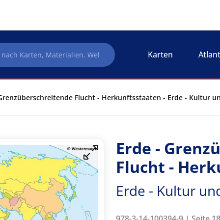
Karten
Atlan
Grenzüberschreitende Flucht - Herkunftsstaaten - Erde - Kultur u
Erde - Grenz
Flucht - Her
Erde - Kultur un
978-3-14-100394-9 | Seite 1