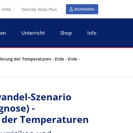
Anmelden
Hilfe
Diercke Atlas Plus
ten
Unterricht
Shop
Info
derung der Temperaturen - Erde - Erde -
wandel-Szenario
gnose) -
 der Temperaturen