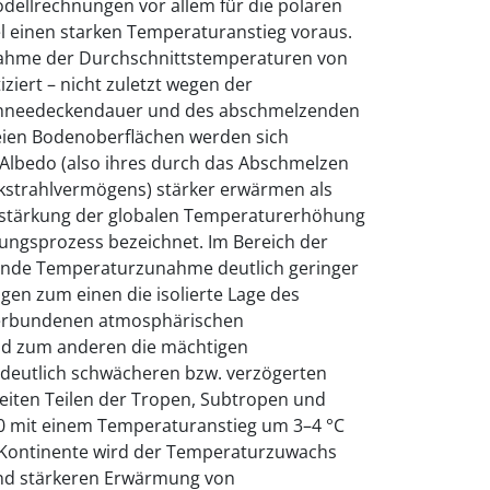
dellrechnungen vor allem für die polaren
 einen starken Temperaturanstieg voraus.
nahme der Durchschnittstemperaturen von
iziert – nicht zuletzt wegen der
hneedeckendauer und des abschmelzenden
reien Bodenoberflächen werden sich
Albedo (also ihres durch das Abschmelzen
kstrahlvermögens) stärker erwärmen als
erstärkung der globalen Temperaturerhöhung
lungsprozess bezeichnet. Im Bereich der
rtende Temperaturzunahme deutlich geringer
ragen zum einen die isolierte Lage des
verbundenen atmosphärischen
nd zum anderen die mächtigen
deutlich schwächeren bzw. verzögerten
eiten Teilen der Tropen, Subtropen und
100 mit einem Temperaturanstieg um 3–4 °C
 Kontinente wird der Temperaturzuwachs
und stärkeren Erwärmung von