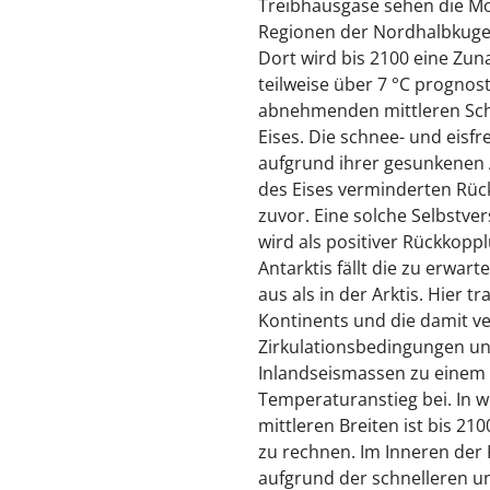
Treibhausgase sehen die Mo
Regionen der Nordhalbkugel
Dort wird bis 2100 eine Zu
teilweise über 7 °C prognost
abnehmenden mittleren Sc
Eises. Die schnee- und eisf
aufgrund ihrer gesunkenen 
des Eises verminderten Rüc
zuvor. Eine solche Selbstv
wird als positiver Rückkopp
Antarktis fällt die zu erwa
aus als in der Arktis. Hier t
Kontinents und die damit 
Zirkulationsbedingungen u
Inlandseismassen zu einem 
Temperaturanstieg bei. In w
mittleren Breiten ist bis 2
zu rechnen. Im Inneren der
aufgrund der schnelleren 