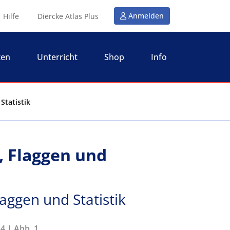
Anmelden
Hilfe
Diercke Atlas Plus
ten
Unterricht
Shop
Info
Statistik
, Flaggen und
laggen und Statistik
4 | Abb. 1