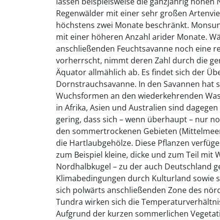
lassen beispielsweise die ganzjährig hohe
Regenwälder mit einer sehr großen Artenviel
höchstens zwei Monate beschränkt. Monsun
mit einer höheren Anzahl arider Monate. W
anschließenden Feuchtsavanne noch eine re
vorherrscht, nimmt deren Zahl durch die g
Äquator allmählich ab. Es findet sich der Ü
Dornstrauchsavanne. In den Savannen hat s
Wuchsformen an den wiederkehrenden Was
in Afrika, Asien und Australien sind dagegen
gering, dass sich – wenn überhaupt – nur no
den sommertrockenen Gebieten (Mittelmeer
die Hartlaubgehölze. Diese Pflanzen verfü
zum Beispiel kleine, dicke und zum Teil mit
Nordhalbkugel – zu der auch Deutschland ge
Klimabedingungen durch Kulturland sowie 
sich polwärts anschließenden Zone des nördl
Tundra wirken sich die Temperaturverhältn
Aufgrund der kurzen sommerlichen Vegetatio