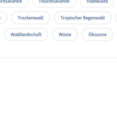
uchsavanne
Feuchtsavanne
Halbwüste
e
Trockenwald
Tropischer Regenwald
Waldlandschaft
Wüste
Ökozone