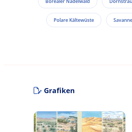
Borealer Nadelwald
Dornstra
Polare Kältewüste
Savann
Grafiken