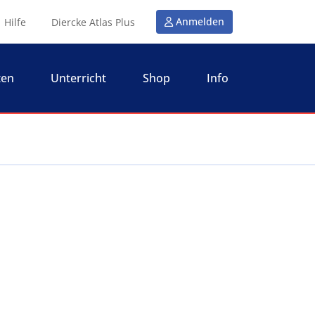
Anmelden
Hilfe
Diercke Atlas Plus
ten
Unterricht
Shop
Info