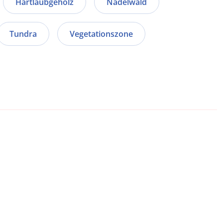
Hartlaubgehölz
Nadelwald
Tundra
Vegetationszone