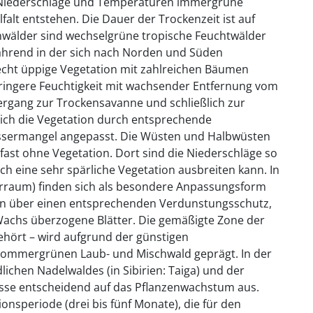
n Niederschläge und Temperaturen immergrüne
falt entstehen. Die Dauer der Trockenzeit ist auf
wälder sind wechselgrüne tropische Feuchtwälder
ährend in der sich nach Norden und Süden
cht üppige Vegetation mit zahlreichen Bäumen
eringere Feuchtigkeit mit wachsender Entfernung vom
bergang zur Trockensavanne und schließlich zur
ich die Vegetation durch entsprechende
sermangel angepasst. Die Wüsten und Halbwüsten
 fast ohne Vegetation. Dort sind die Niederschläge so
ch eine sehr spärliche Vegetation ausbreiten kann. In
raum) finden sich als besondere Anpassungsform
gen über einen entsprechenden Verdunstungsschutz,
 Wachs überzogene Blätter. Die gemäßigte Zone der
hört – wird aufgrund der günstigen
sommergrünen Laub- und Mischwald geprägt. In der
ichen Nadelwaldes (in Sibirien: Taiga) und der
isse entscheidend auf das Pflanzenwachstum aus.
nsperiode (drei bis fünf Monate), die für den