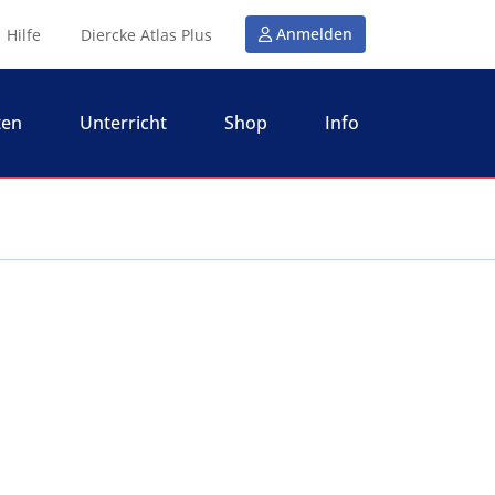
Anmelden
Hilfe
Diercke Atlas Plus
ten
Unterricht
Shop
Info