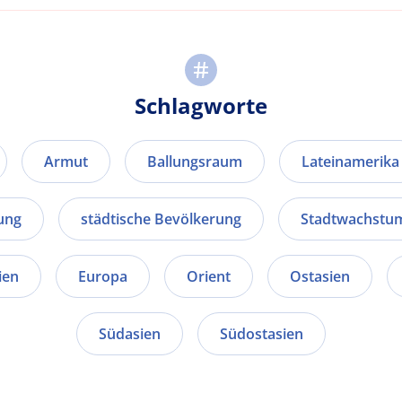
Schlagworte
Armut
Ballungsraum
Lateinamerika
ung
städtische Bevölkerung
Stadtwachstu
ien
Europa
Orient
Ostasien
Südasien
Südostasien