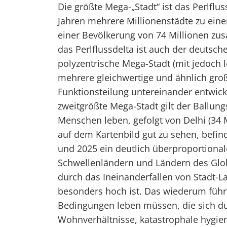
Die größte Mega-„Stadt“ ist das Perlflu
Jahren mehrere Millionenstädte zu ein
einer Bevölkerung von 74 Millionen z
das Perlflussdelta ist auch der deutsc
polyzentrische Mega-Stadt (mit jedoch l
mehrere gleichwertige und ähnlich groß
Funktionsteilung untereinander entwicke
zweitgrößte Mega-Stadt gilt der Ballung
Menschen leben, gefolgt von Delhi (34 M
auf dem Kartenbild gut zu sehen, befind
und 2025 ein deutlich überproportiona
Schwellenländern und Ländern des Glob
durch das Ineinanderfallen von Stadt-
besonders hoch ist. Das wiederum füh
Bedingungen leben müssen, die sich d
Wohnverhältnisse, katastrophale hygie