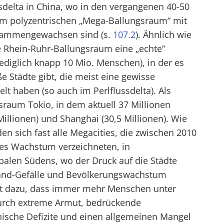
ssdelta in China, wo in den vergangenen 40-50
em polyzentrischen „Mega-Ballungsraum“ mit
usammengewachsen sind (s.
107.2
). Ähnlich wie
he Rhein-Ruhr-Ballungsraum eine „echte“
ediglich knapp 10 Mio. Menschen), in der es
e Städte gibt, die meist eine gewisse
lt haben (so auch im Perlflussdelta). Als
sraum Tokio, in dem aktuell 37 Millionen
illionen) und Shanghai (30,5 Millionen). Wie
en sich fast alle Megacities, die zwischen 2010
les Wachstum verzeichneten, in
alen Südens, wo der Druck auf die Städte
Land-Gefälle und Bevölkerungswachstum
rt dazu, dass immer mehr Menschen unter
urch extreme Armut, bedrückende
nische Defizite und einen allgemeinen Mangel