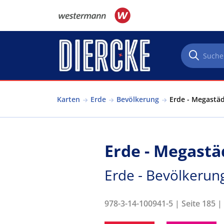
Direkt zum Inhalt
Karten
Erde
Bevölkerung
Erde - Megastäd
Erde - Megastä
Erde - Bevölkerun
978-3-14-100941-5 | Seite 185 |