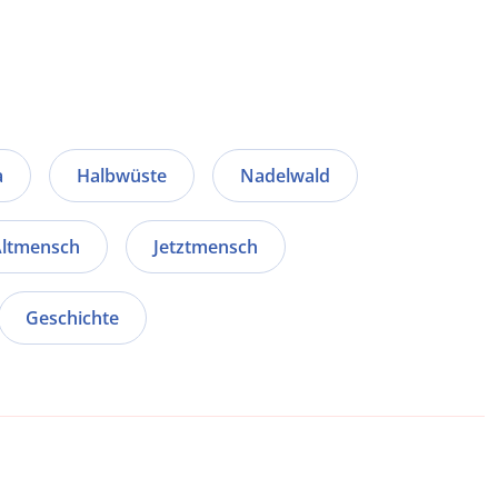
a
Halbwüste
Nadelwald
ltmensch
Jetztmensch
Geschichte