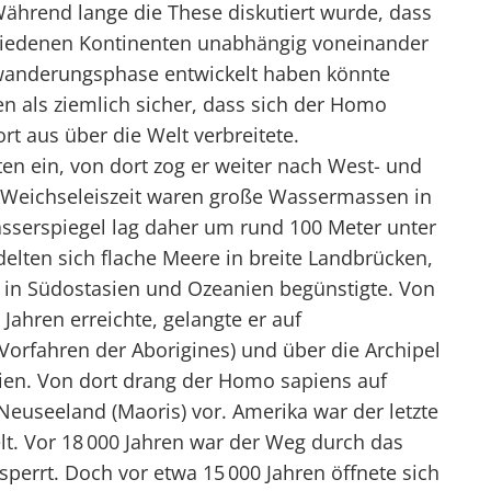
ährend lange die These diskutiert wurde, dass
hiedenen Kontinenten unabhängig voneinander
wanderungsphase entwickelt haben könnte
hen als ziemlich sicher, dass sich der Homo
rt aus über die Welt verbreitete.
n ein, von dort zog er weiter nach West- und
Weichseleiszeit waren große Wassermassen in
sserspiegel lag daher um rund 100 Meter unter
lten sich flache Meere in breite Landbrücken,
in Südostasien und Ozeanien begünstigte. Von
Jahren erreichte, gelangte er auf
orfahren der Aborigines) und über die Archipel
sien. Von dort drang der Homo sapiens auf
euseeland (Maoris) vor. Amerika war der letzte
lt. Vor 18 000 Jahren war der Weg durch das
perrt. Doch vor etwa 15 000 Jahren öffnete sich