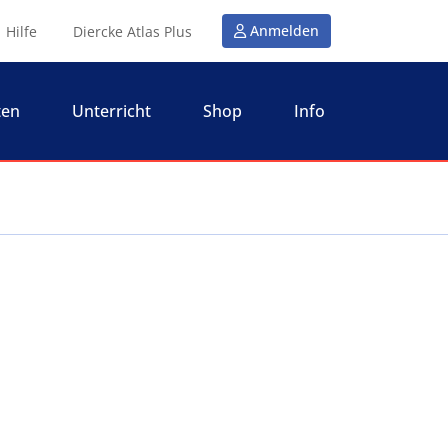
Anmelden
Hilfe
Diercke Atlas Plus
ten
Unterricht
Shop
Info