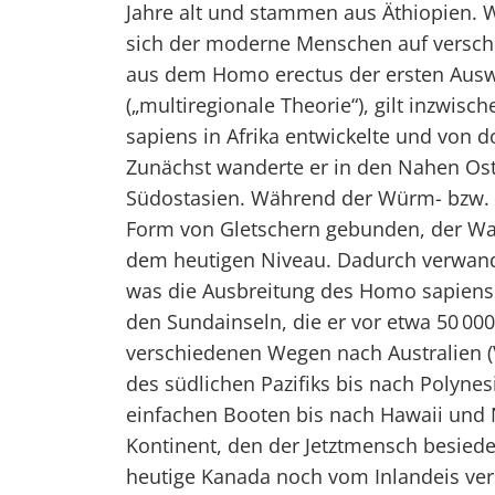
Jahre alt und stammen aus Äthiopien. W
sich der moderne Menschen auf versc
aus dem Homo erectus der ersten Aus
(„multiregionale Theorie“), gilt inzwisc
sapiens in Afrika entwickelte und von do
Zunächst wanderte er in den Nahen Oste
Südostasien. Während der Würm- bzw. 
Form von Gletschern gebunden, der Wa
dem heutigen Niveau. Dadurch verwande
was die Ausbreitung des Homo sapiens 
den Sundainseln, die er vor etwa 50 000 
verschiedenen Wegen nach Australien (V
des südlichen Pazifiks bis nach Polyne
einfachen Booten bis nach Hawaii und N
Kontinent, den der Jetztmensch besiede
heutige Kanada noch vom Inlandeis vers