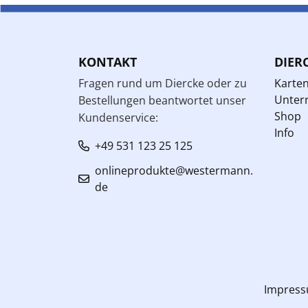
KONTAKT
DIER
Fragen rund um Diercke oder zu
Karte
Unterr
Bestellungen beantwortet unser
Shop
Kundenservice:
Info
+49 531 123 25 125
onlineprodukte@westermann.
de
Impres