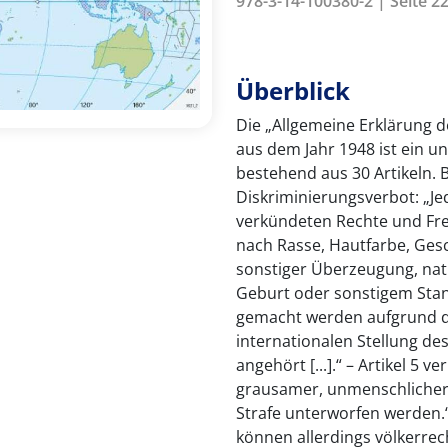
978-3-14-100380-2 | Seite 22
Überblick
Die „Allgemeine Erklärung 
aus dem Jahr 1948 ist ein 
bestehend aus 30 Artikeln. Be
Diskriminierungsverbot: „Je
verkündeten Rechte und Fre
nach Rasse, Hautfarbe, Gesch
sonstiger Überzeugung, nat
Geburt oder sonstigem Stan
gemacht werden aufgrund de
internationalen Stellung de
angehört [...].“ – Artikel 5 
grausamer, unmenschlicher
Strafe unterworfen werden.“
können allerdings völkerrech