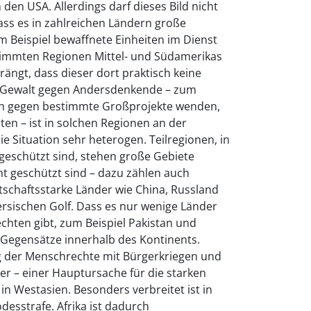
den USA. Allerdings darf dieses Bild nicht
ss es in zahlreichen Ländern große
 Beispiel bewaffnete Einheiten im Dienst
timmten Regionen Mittel- und Südamerikas
rängt, dass dieser dort praktisch keine
 Gewalt gegen Andersdenkende – zum
sich gegen bestimmte Großprojekte wenden,
en – ist in solchen Regionen an der
ie Situation sehr heterogen. Teilregionen, in
eschützt sind, stehen große Gebiete
ht geschützt sind – dazu zählen auch
tschaftsstarke Länder wie China, Russland
rsischen Golf. Dass es nur wenige Länder
echten gibt, zum Beispiel Pakistan und
 Gegensätze innerhalb des Kontinents.
g der Menschrechte mit Bürgerkriegen und
er – einer Hauptursache für die starken
in Westasien. Besonders verbreitet ist in
esstrafe. Afrika ist dadurch