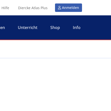
Anmelden
Hilfe
Diercke Atlas Plus
ten
Unterricht
Shop
Info