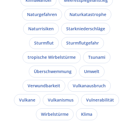
Klimawandel
Meeresspiegelanstieg
Naturgefahren
Naturkatastrophe
Naturrisiken
Starkniederschläge
Sturmflut
Sturmflutgefahr
tropische Wirbelstürme
Tsunami
Überschwemmung
Umwelt
Verwundbarkeit
Vulkanausbruch
Vulkane
Vulkanismus
Vulnerabilität
Wirbelstürme
Klima