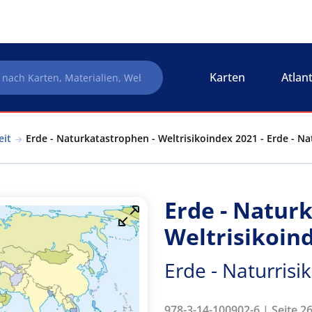
Karten
Atlan
eit
Erde - Naturkatastrophen - Weltrisikoindex 2021 - Erde - N
Erde - Natur
Weltrisikoin
Erde - Naturris
978-3-14-100902-6 | Seite 2