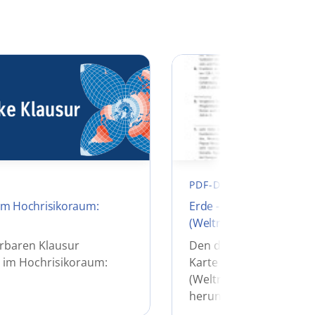
PDF-DATEI
im Hochrisikoraum:
Erde - Naturkatastroph
(Weltrisikoindex 2021)
erbaren Klausur
Den didaktischen Komm
 im Hochrisikoraum:
Karte "Erde - Naturkat
(Weltrisikoindex 2021)"
herunterladen.