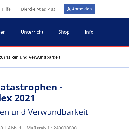
Anmelden
Hilfe
Diercke Atlas Plus
ten
Unterricht
Shop
Info
aturrisiken und Verwundbarkeit
katastrophen -
dex 2021
iken und Verwundbarkeit
68 | Abb. 1 | Maßstab 1 : 240000000