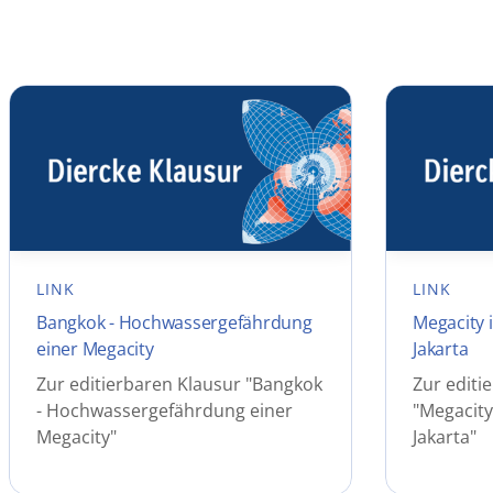
LINK
LINK
Bangkok - Hochwassergefährdung
Megacity 
einer Megacity
Jakarta
Zur editierbaren Klausur "Bangkok
Zur editi
- Hochwassergefährdung einer
"Megacity
Megacity"
Jakarta"