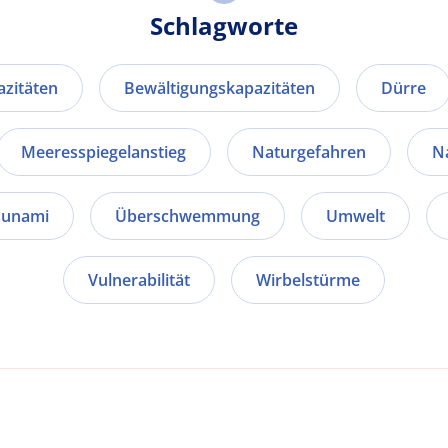
Schlagworte
zitäten
Bewältigungskapazitäten
Dürre
Meeresspiegelanstieg
Naturgefahren
N
sunami
Überschwemmung
Umwelt
Vulnerabilität
Wirbelstürme