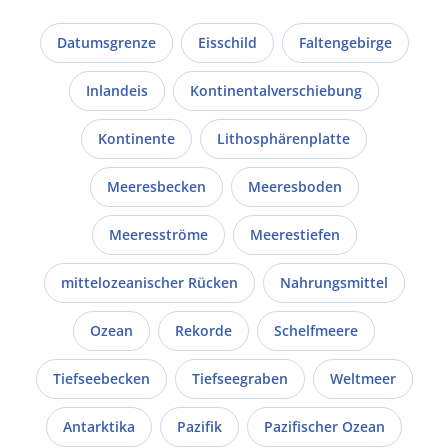
Datumsgrenze
Eisschild
Faltengebirge
Inlandeis
Kontinentalverschiebung
Kontinente
Lithosphärenplatte
Meeresbecken
Meeresboden
Meeresströme
Meerestiefen
mittelozeanischer Rücken
Nahrungsmittel
Ozean
Rekorde
Schelfmeere
Tiefseebecken
Tiefseegraben
Weltmeer
Antarktika
Pazifik
Pazifischer Ozean