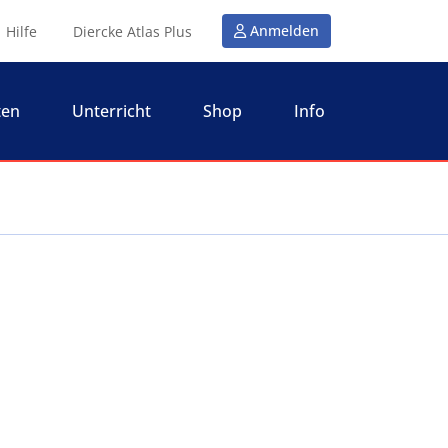
Anmelden
Hilfe
Diercke Atlas Plus
ten
Unterricht
Shop
Info