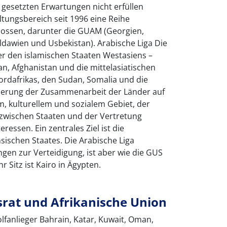
e gesetzten Erwartungen nicht erfüllen
tungsbereich seit 1996 eine Reihe
lossen, darunter die GUAM (Georgien,
ldawien und Usbekistan). Arabische Liga Die
er den islamischen Staaten Westasiens –
tan, Afghanistan und die mittelasiatischen
ordafrikas, den Sudan, Somalia und die
derung der Zusammenarbeit der Länder auf
em, kulturellem und sozialem Gebiet, der
n zwischen Staaten und der Vertretung
essen. Ein zentrales Ziel ist die
sischen Staates. Die Arabische Liga
gen zur Verteidigung, ist aber wie die GUS
hr Sitz ist Kairo in Ägypten.
srat und Afrikanische Union
lfanlieger Bahrain, Katar, Kuwait, Oman,