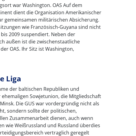
ngsort war Washington. OAS Auf dem
nent dient die Organisation Amerikanischer
zur gemeinsamen militärischen Absicherung.
sitzungen wie Französisch-Guyana sind nicht
 bis 2009 suspendiert. Neben der
 außen ist die zwischenstaatliche
der OAS. Ihr Sitz ist Washington,
e Liga
hme der baltischen Republiken und
r ehemaligen Sowjetunion, die Mitgliedschaft
st Minsk. Die GUS war vordergründig nicht als
t, sondern sollte der politischen,
rellen Zusammenarbeit dienen, auch wenn
en wie Weißrussland und Russland überdies
teidigungsbereich vertraglich geregelt