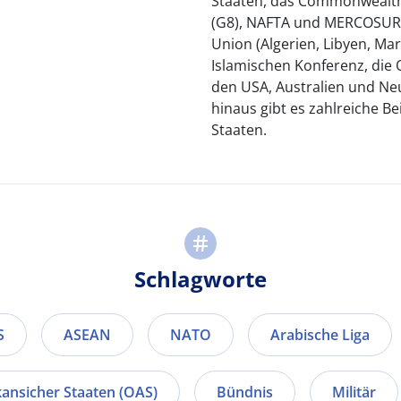
Staaten, das Commonwealth 
(G8), NAFTA und MERCOSUR 
Union (Algerien, Libyen, Ma
Islamischen Konferenz, di
den USA, Australien und Ne
hinaus gibt es zahlreiche Be
Staaten.
Schlagworte
S
ASEAN
NATO
Arabische Liga
ansicher Staaten (OAS)
Bündnis
Militär