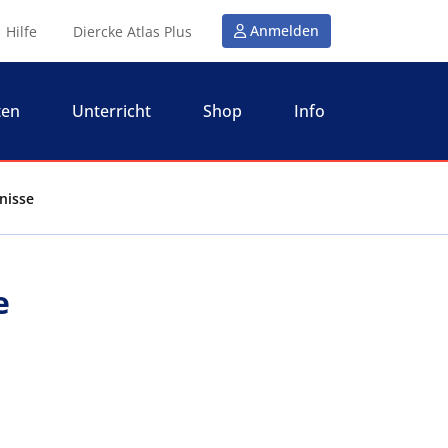
Anmelden
Hilfe
Diercke Atlas Plus
ten
Unterricht
Shop
Info
nisse
e