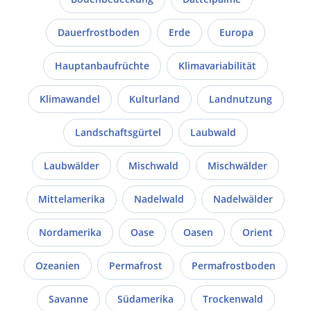
Dauerfrostboden
Erde
Europa
Hauptanbaufrüchte
Klimavariabilität
Klimawandel
Kulturland
Landnutzung
Landschaftsgürtel
Laubwald
Laubwälder
Mischwald
Mischwälder
Mittelamerika
Nadelwald
Nadelwälder
Nordamerika
Oase
Oasen
Orient
Ozeanien
Permafrost
Permafrostboden
Savanne
Südamerika
Trockenwald