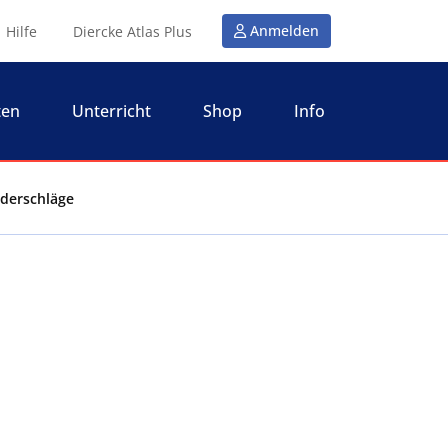
Anmelden
Hilfe
Diercke Atlas Plus
ten
Unterricht
Shop
Info
ederschläge