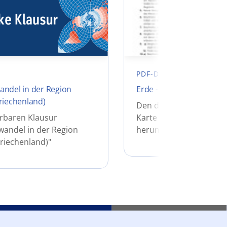
PDF-DATEI
andel in der Region
Erde - Temperaturen
Griechenland)
Den didaktischen Komm
erbaren Klausur
Karte "Erde - Temperat
wandel in der Region
herunterladen.
Griechenland)"