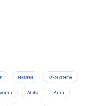
en
Nassreis
Ökosysteme
formen
Afrika
Asien