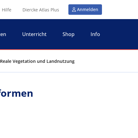
Anmelden
Hilfe
Diercke Atlas Plus
ten
Unterricht
Shop
Info
- Reale Vegetation und Landnutzung
sformen