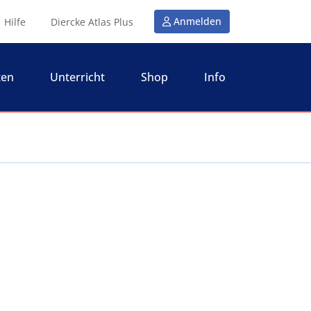
Anmelden
Hilfe
Diercke Atlas Plus
ten
Unterricht
Shop
Info