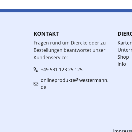
KONTAKT
DIER
Fragen rund um Diercke oder zu
Karte
Unterr
Bestellungen beantwortet unser
Shop
Kundenservice:
Info
+49 531 123 25 125
onlineprodukte@westermann.
de
Impres