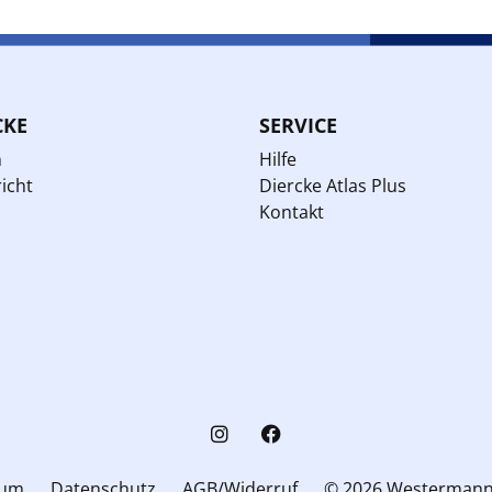
CKE
SERVICE
n
Hilfe
icht
Diercke Atlas Plus
Kontakt
sum
Datenschutz
AGB/Widerruf
© 2026 Westerman