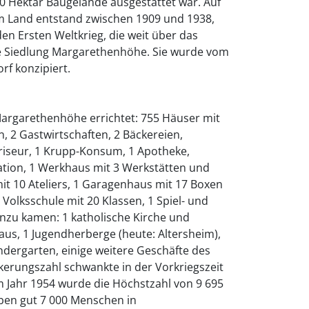
50 Hektar Baugelände ausgestattet war. Auf
m Land entstand zwischen 1909 und 1938,
n Ersten Weltkrieg, die weit über das
e Siedlung Margarethenhöhe. Sie wurde vom
f konzipiert.
 Margarethenhöhe errichtet: 755 Häuser mit
 2 Gastwirtschaften, 2 Bäckereien,
Friseur, 1 Krupp-Konsum, 1 Apotheke,
tation, 1 Werkhaus mit 3 Werkstätten und
mit 10 Ateliers, 1 Garagenhaus mit 17 Boxen
Volksschule mit 20 Klassen, 1 Spiel- und
Hinzu kamen: 1 katholische Kirche und
us, 1 Jugendherberge (heute: Altersheim),
ndergarten, einige weitere Geschäfte des
lkerungszahl schwankte in der Vorkriegszeit
m Jahr 1954 wurde die Höchstzahl von 9 695
eben gut 7 000 Menschen in