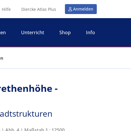
Anmelden
Hilfe
Diercke Atlas Plus
ten
Unterricht
Shop
Info
en
rethenhöhe -
tadtstrukturen
0 | Abb. 4 | Maßstab 1 : 12500