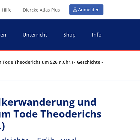
Anmelden
Hilfe
Diercke Atlas Plus
ten
Unterricht
Shop
Info
 Tode Theoderichs um 526 n.Chr.) - Geschichte -
ölkerwanderung und
zum Tode Theoderichs
)