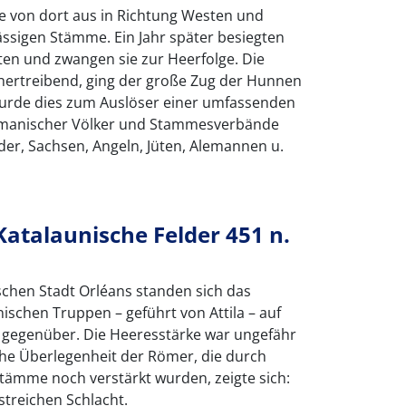
sie von dort aus in Richtung Westen und
ässigen Stämme. Ein Jahr später besiegten
ten und zwangen sie zur Heerfolge. Die
hertreibend, ging der große Zug der Hunnen
urde dies zum Auslöser einer umfassenden
rmanischer Völker und Stammesverbände
er, Sachsen, Angeln, Jüten, Alemannen u.
Katalaunische Felder 451 n.
schen Stadt Orléans standen sich das
schen Truppen – geführt von Attila – auf
 gegenüber. Die Heeresstärke war ungefähr
sche Überlegenheit der Römer, die durch
tämme noch verstärkt wurden, zeigte sich:
ustreichen Schlacht.