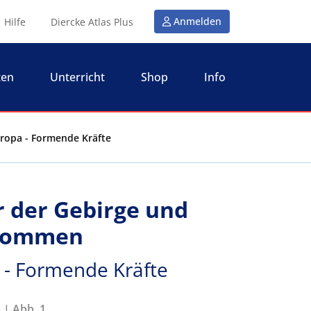
Anmelden
Hilfe
Diercke Atlas Plus
ten
Unterricht
Shop
Info
uropa - Formende Kräfte
r der Gebirge und
rkommen
 - Formende Kräfte
 | Abb. 1