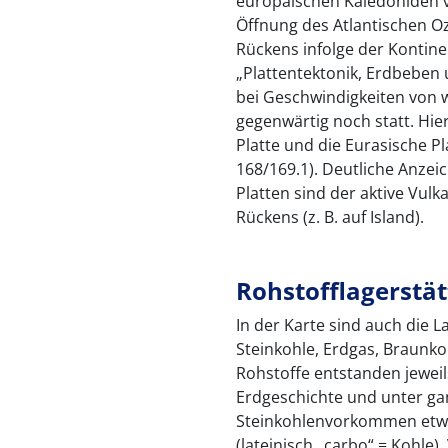
europäischen Kaledoniden v
Öffnung des Atlantischen Oz
Rückens infolge der Kontinen
„Plattentektonik, Erdbeben 
bei Geschwindigkeiten von 
gegenwärtig noch statt. Hi
Platte und die Eurasische P
168/169.1). Deutliche Anzei
Platten sind der aktive Vul
Rückens (z. B. auf Island).
Rohstofflagerstä
In der Karte sind auch die L
Steinkohle, Erdgas, Braunko
Rohstoffe entstanden jeweil
Erdgeschichte und unter g
Steinkohlenvorkommen etw
(lateinisch „carbo“ = Kohle).