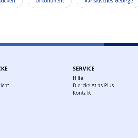
Rücken
Urkontinent
Variskisches Gebirge
CKE
SERVICE
n
Hilfe
icht
Diercke Atlas Plus
Kontakt