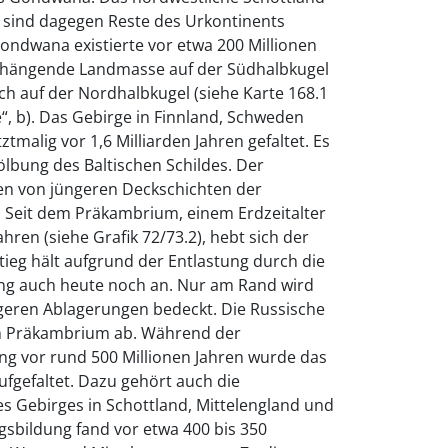
n sind dagegen Reste des Urkontinents
ondwana existierte vor etwa 200 Millionen
hängende Landmasse auf der Südhalbkugel
ich auf der Nordhalbkugel (siehe Karte 168.1
, b). Das Gebirge in Finnland, Schweden
malig vor 1,6 Milliarden Jahren gefaltet. Es
wölbung des Baltischen Schildes. Der
ten von jüngeren Deckschichten der
. Seit dem Präkambrium, einem Erdzeitalter
ahren (siehe Grafik 72/73.2), hebt sich der
stieg hält aufgrund der Entlastung durch die
g auch heute noch an. Nur am Rand wird
ngeren Ablagerungen bedeckt. Die Russische
em Präkambrium ab. Während der
ng vor rund 500 Millionen Jahren wurde das
fgefaltet. Dazu gehört auch die
s Gebirges in Schottland, Mittelengland und
rgsbildung fand vor etwa 400 bis 350