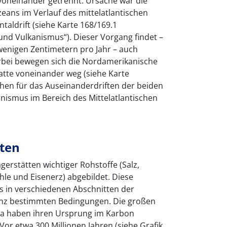
oneinander getrennt. Ursache war die
eans im Verlauf des mittelatlantischen
taldrift (siehe Karte 168/169.1
und Vulkanismus“). Dieser Vorgang findet –
wenigen Zentimetern pro Jahr – auch
erbei bewegen sich die Nordamerikanische
latte voneinander weg (siehe Karte
chen für das Auseinanderdriften der beiden
kanismus im Bereich des Mittelatlantischen
tten
agerstätten wichtiger Rohstoffe (Salz,
hle und Eisenerz) abgebildet. Diese
s in verschiedenen Abschnitten der
anz bestimmten Bedingungen. Die großen
a haben ihren Ursprung im Karbon
 Vor etwa 300 Millionen Jahren (siehe Grafik