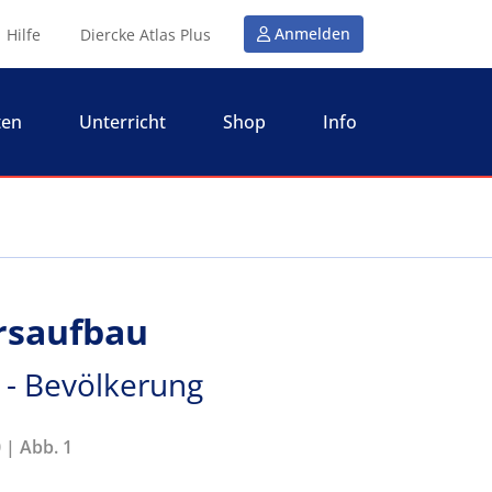
Anmelden
Hilfe
Diercke Atlas Plus
ten
Unterricht
Shop
Info
ersaufbau
 - Bevölkerung
 | Abb. 1