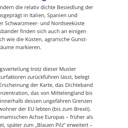
ändern die relativ dichte Besiedlung der
sgeprägt in Italien, Spanien und
der Schwarzmeer- und Nordseeküste
gsbänder finden sich auch an einigen
ich wie die Küsten, agrarische Gunst-
vräume markieren.
gsverteilung trotz dieser Muster
urfaktoren zurückführen lässt, belegt
te Erscheinung der Karte, das Dichteband
zentration, das von Mittelengland bis
nd innerhalb dessen ungefähren Grenzen
wohner der EU lebten (bis zum Brexit).
 dynamischen Achse Europas – früher als
t, später zum „Blauen Pilz“ erweitert –