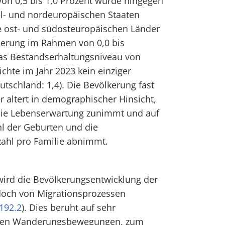
n 0,5 bis 1,0 Prozent wurde hingegen
tel- und nordeuropäischen Staaten
e ost- und südosteuropäischen Länder
erung im Rahmen von 0,0 bis
Das Bestandserhaltungsniveau von
ichte im Jahr 2023 kein einziger
utschland: 1,4). Die Bevölkerung fast
r altert in demographischer Hinsicht,
 die Lebenserwartung zunimmt und auf
hl der Geburten und die
zahl pro Familie abnimmt.
rd die Bevölkerungsentwicklung der
doch von Migrationsprozessen
192.2
). Dies beruht auf sehr
erten Wanderungsbewegungen, zum