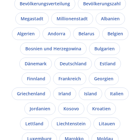
Bevölkerungsverteilung
Bevölkerungszahl
Megastadt
Millionenstadt
Albanien
Algerien
Andorra
Belarus
Belgien
Bosnien und Herzegowina
Bulgarien
Dänemark
Deutschland
Estland
Finnland
Frankreich
Georgien
Griechenland
Irland
Island
Italien
Jordanien
Kosovo
Kroatien
Lettland
Liechtenstein
Litauen
Luxemburg
Marokko
Moldau