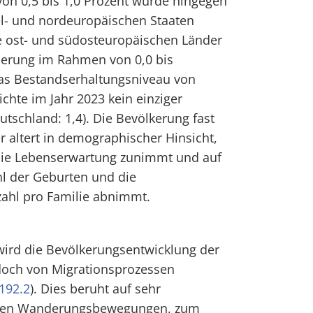
n 0,5 bis 1,0 Prozent wurde hingegen
tel- und nordeuropäischen Staaten
e ost- und südosteuropäischen Länder
erung im Rahmen von 0,0 bis
Das Bestandserhaltungsniveau von
ichte im Jahr 2023 kein einziger
utschland: 1,4). Die Bevölkerung fast
r altert in demographischer Hinsicht,
 die Lebenserwartung zunimmt und auf
hl der Geburten und die
zahl pro Familie abnimmt.
rd die Bevölkerungsentwicklung der
doch von Migrationsprozessen
192.2
). Dies beruht auf sehr
erten Wanderungsbewegungen, zum