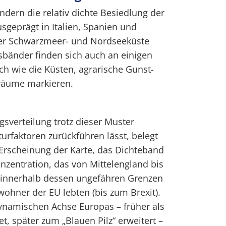
ändern die relativ dichte Besiedlung der
sgeprägt in Italien, Spanien und
der Schwarzmeer- und Nordseeküste
gsbänder finden sich auch an einigen
ich wie die Küsten, agrarische Gunst-
vräume markieren.
gsverteilung trotz dieser Muster
urfaktoren zurückführen lässt, belegt
te Erscheinung der Karte, das Dichteband
zentration, das von Mittelengland bis
nd innerhalb dessen ungefähren Grenzen
wohner der EU lebten (bis zum Brexit).
 dynamischen Achse Europas – früher als
t, später zum „Blauen Pilz“ erweitert –