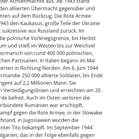
is der Achsenmächte aus. Ab 1943 stand
den alliierten Übermacht gegenüber und
ronten auf dem Rückzug. Die Rote Armee
 1943 den Kaukasus, große Teile der Ukraine
sukzessive aus Russland zurück. Im
die polnische Vorkriegsgrenze, bis Herbst
kum und stieß im Westen bis zur Weichsel
 Vormarsch von rund 400 000 polnischen,
hen Partisanen. In Italien begann im Mai
ierten in Richtung Norden. Am 6. Juni 1944
rmandie 250 000 alliierte Soldaten, bis Ende
gent auf 2,2 Millionen Mann. Sie
 Verteidigungslinien und erreichten am 20.
rde befreit. Auch im Osten verloren die
erbündete Rumänien war erschöpft,
Kampf gegen die Rote Armee, in der Slowakei
fstand, in Jugoslawien wurden die
nter Tito bekämpft. Im September 1944
lgarien, das in der Folge ebenfalls gegen