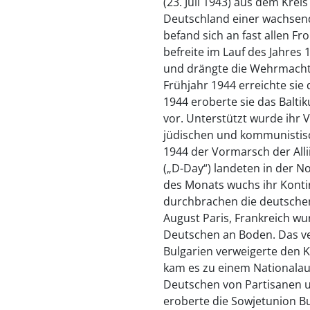
(23. Juli 1943) aus dem Kre
Deutschland einer wachsen
befand sich an fast allen F
befreite im Lauf des Jahres
und drängte die Wehrmacht 
Frühjahr 1944 erreichte sie 
1944 eroberte sie das Balti
vor. Unterstützt wurde ihr
jüdischen und kommunistisc
1944 der Vormarsch der Alli
(„D-Day“) landeten in der No
des Monats wuchs ihr Kontin
durchbrachen die deutschen
August Paris, Frankreich wu
Deutschen an Boden. Das v
Bulgarien verweigerte den 
kam es zu einem Nationalau
Deutschen von Partisanen u
eroberte die Sowjetunion Bu