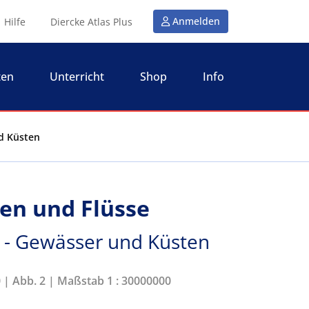
Anmelden
Hilfe
Diercke Atlas Plus
ten
Unterricht
Shop
Info
nd Küsten
ten und Flüsse
 - Gewässer und Küsten
0 | Abb. 2 | Maßstab 1 : 30000000