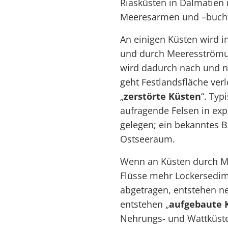
Riasküsten in Dalmatien 
Meeresarmen und –bucht
An einigen Küsten wird 
und durch Meeresströmun
wird dadurch nach und n
geht Festlandsfläche ver
„
zerstörte Küsten
“. Typ
aufragende Felsen in exp
gelegen; ein bekanntes Be
Ostseeraum.
Wenn an Küsten durch 
Flüsse mehr Lockersedim
abgetragen, entstehen n
entstehen „
aufgebaute 
Nehrungs- und Wattküste