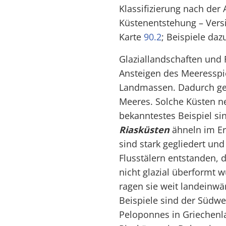
Klassifizierung nach der
Küstenentstehung – Versi
Karte
90.2
; Beispiele daz
Glaziallandschaften und 
Ansteigen des Meeresspi
Landmassen. Dadurch ger
Meeres. Solche Küsten n
bekanntestes Beispiel si
Riasküsten
ähneln im Er
sind stark gegliedert un
Flusstälern entstanden, d
nicht glazial überformt 
ragen sie weit landeinwär
Beispiele sind der Südwe
Peloponnes in Griechenl