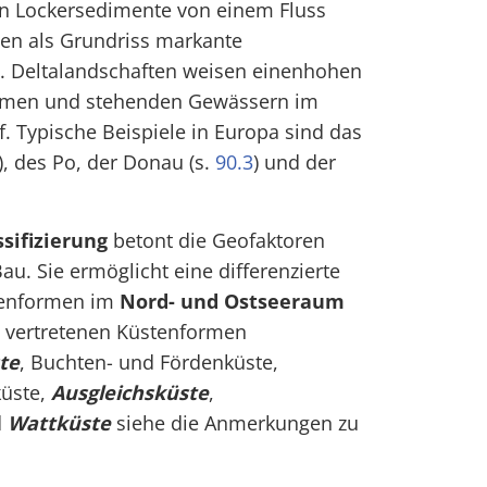
n Lockersedimente von einem Fluss
hen als Grundriss markante
. Deltalandschaften weisen einenhohen
sarmen und stehenden Gewässern im
f. Typische Beispiele in Europa sind das
), des Po, der Donau (s.
90.3
) und der
ssifizierung
betont die Geofaktoren
au. Sie ermöglicht eine differenzierte
tenformen im
Nord- und Ostseeraum
rt vertretenen Küstenformen
te
, Buchten- und Fördenküste,
küste,
Ausgleichsküste
,
d
Wattküste
siehe die Anmerkungen zu