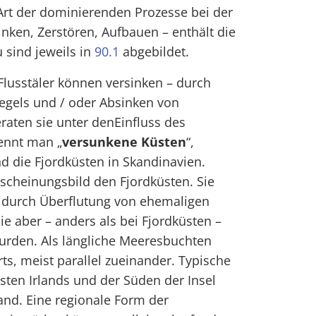
 Art der dominierenden Prozesse bei der
nken, Zerstören, Aufbauen – enthält die
u sind jeweils in
90.1
abgebildet.
Flusstäler können versinken – durch
egels und / oder Absinken von
aten sie unter denEinfluss des
ennt man „
versunkene Küsten
“,
nd die Fjordküsten in Skandinavien.
scheinungsbild den Fjordküsten. Sie
d durch Überflutung von ehemaligen
ie aber – anders als bei Fjordküsten –
wurden. Als längliche Meeresbuchten
ts, meist parallel zueinander. Typische
sten Irlands und der Süden der Insel
and. Eine regionale Form der