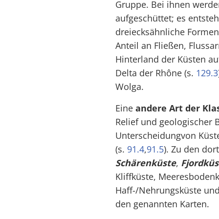
Gruppe. Bei ihnen werde
aufgeschüttet; es entste
dreiecksähnliche Formen
Anteil an Fließen, Flus
Hinterland der Küsten au
Delta der Rhône (s.
129.3
Wolga.
Eine
andere Art der Kla
Relief und geologischer B
Unterscheidungvon Küs
(s.
91.4
,
91.5
). Zu den do
Schärenküste
,
Fjordküs
Kliffküste, Meeresboden
Haff-/Nehrungsküste un
den genannten Karten.