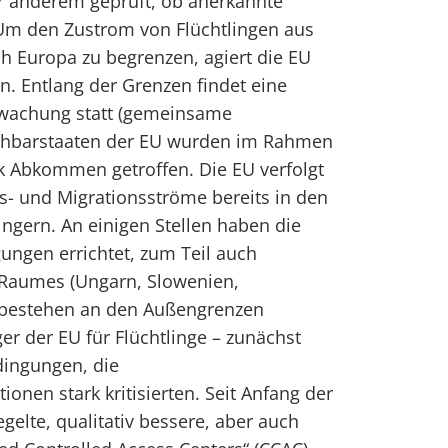
er anderem geprüft, ob anerkannte
 Um den Zustrom von Flüchtlingen aus
h Europa zu begrenzen, agiert die EU
. Entlang der Grenzen findet eine
rwachung statt (gemeinsame
achbarstaaten der EU wurden im Rahmen
k Abkommen getroffen. Die EU verfolgt
gs- und Migrationsströme bereits in den
ingern. An einigen Stellen haben die
ungen errichtet, zum Teil auch
Raumes (Ungarn, Slowenien,
6 bestehen an den Außengrenzen
er der EU für Flüchtlinge – zunächst
dingungen, die
onen stark kritisierten. Seit Anfang der
gelte, qualitativ bessere, aber auch