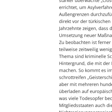
stärker überwachte „Clos
errichtet, um Asylverfah
Außengrenzen durchzuführ
direkt vor der türkischen
Jahrzehnte zeigen, dass 
Umsetzung neuer Maßnahm
Zu beobachten ist ferner
teilweise zeitweilig weni
Thema sind kriminelle S
Hintergrund, die mit der 
machen. So kommt es im
schrottreifen „Geistersch
aber mit mehreren hunder
überladen auf europäisch
was viele Todesopfer bed
Mitgliedsstaaten auch die