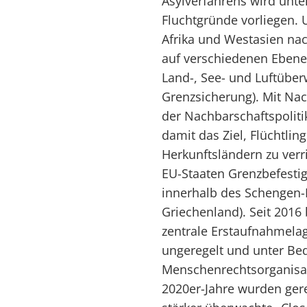
Asylverfahrens wird unt
Fluchtgründe vorliegen.
Afrika und Westasien nac
auf verschiedenen Ebenen
Land-, See- und Luftübe
Grenzsicherung). Mit N
der Nachbarschaftspoliti
damit das Ziel, Flüchtlin
Herkunftsländern zu verr
EU-Staaten Grenzbefestig
innerhalb des Schengen-
Griechenland). Seit 201
zentrale Erstaufnahmelag
ungeregelt und unter Be
Menschenrechtsorganisati
2020er-Jahre wurden gere