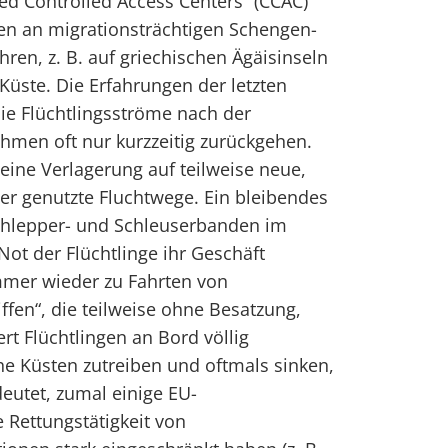
ed Controlled Access Centers“ (CCAC)
ren an migrationsträchtigen Schengen-
en, z. B. auf griechischen Ägäisinseln
 Küste. Die Erfahrungen der letzten
die Flüchtlingsströme nach der
en oft nur kurzzeitig zurückgehen.
 eine Verlagerung auf teilweise neue,
ger genutzte Fluchtwege. Ein bleibendes
chlepper- und Schleuserbanden im
Not der Flüchtlinge ihr Geschäft
mer wieder zu Fahrten von
iffen“, die teilweise ohne Besatzung,
t Flüchtlingen an Bord völlig
e Küsten zutreiben und oftmals sinken,
eutet, zumal einige EU-
 Rettungstätigkeit von