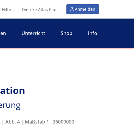
Anmelden
Hilfe
Diercke Atlas Plus
ten
Unterricht
Shop
Info
ration
erung
1 | Abb. 4 | Maßstab 1 : 36000000