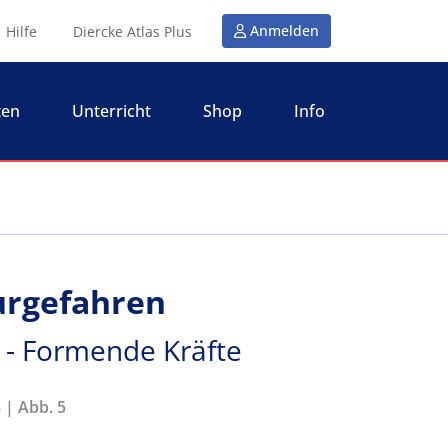
Anmelden
Hilfe
Diercke Atlas Plus
ten
Unterricht
Shop
Info
urgefahren
 - Formende Kräfte
 | Abb. 5