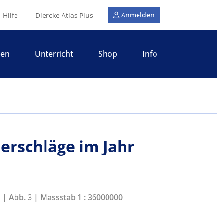
Anmelden
Hilfe
Diercke Atlas Plus
ten
Unterricht
Shop
Info
derschläge im Jahr
7 | Abb. 3 | Massstab 1 : 36000000