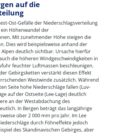
rgen auf die
teilung
st-Ost-Gefälle der Niederschlagsverteilung
ch ein Höhenwandel der
nen. Mit zunehmender Höhe steigen die
an. Dies wird beispielsweise anhand der
 Alpen deutlich sichtbar. Ursache hierfür
s auch die höheren Windgeschwindigkeiten in
Zufuhr feuchter Luftmassen beschleunigen.
er Gebirgsketten verstärkt diesen Effekt
errschenden Westwinde zusätzlich. Während
en Seite hohe Niederschläge fallen (Luv-
ge auf der Ostseite (Lee-Lage) deutlich
dere an der Westabdachung des
utlich. In Bergen beträgt das langjährige
lsweise über 2 000 mm pro Jahr. Im Lee
Niederschläge durch Föhneffekte jedoch
ispiel des Skandinavischen Gebirges, aber