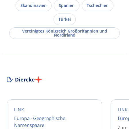
Skandinavien
Spanien
Tschechien
Türkei
Vereinigtes Königreich Großbritannien und
Nordirland
Diercke
LINK
LINK
Europa - Geographische
Europ
Namenspaare
Zum e