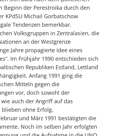
m Beginn der Perestroika durch den
er KPdSU Michail Gorbatschow
fugale Tendenzen bemerkbar.
chen Volksgruppen in Zentralasien, die
Nationen an der Westgrenze
nge Jahre propagierte Idee eines
kes“. Im Frühjahr 1990 entschieden sich
baltischen Republiken Estland, Lettland
hängigkeit. Anfang 1991 ging die
schen Mitteln gegen die
ngen vor, doch sowohl der
 wie auch der Angriff auf das
 blieben ohne Erfolg.
bruar und März 1991 bestätigten die
amente. Noch im selben Jahr erfolgten
rkennung und die Aufnahme in die UNO.