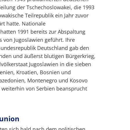
Teilung der Tschechoslowakei, die 1993
wakische Teilrepublik ein Jahr zuvor
rt hatte. Nationale
hatten 1991 bereits zur Abspaltung
 von Jugoslawien geführt. Ihre
Bundesrepublik Deutschland gab den
nden und äußerst blutigen Bürgerkrieg,
lvölkerstaat Jugoslawien in die sieben
nien, Kroatien, Bosnien und
Mazedonien, Montenegro und Kosovo
o weiterhin von Serbien beansprucht
tunion
ten sich bald nach dem politischen