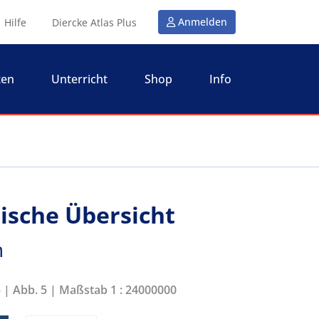
Anmelden
Hilfe
Diercke Atlas Plus
ten
Unterricht
Shop
Info
tische Übersicht
n
5 | Abb. 5 | Maßstab 1 : 24000000