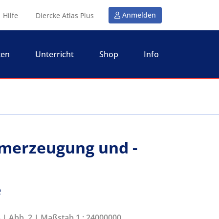
Anmelden
Hilfe
Diercke Atlas Plus
ten
Unterricht
Shop
Info
omerzeugung und -
e
3 | Abb. 2 | Maßstab 1 : 24000000