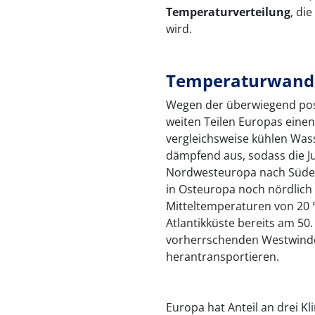
Temperaturverteilung
, di
wird.
Temperaturwande
Wegen der überwiegend posit
weiten Teilen Europas eine
vergleichsweise kühlen Wass
dämpfend aus, sodass die J
Nordwesteuropa nach Süden
in Osteuropa noch nördlich d
Mitteltemperaturen von 20 °
Atlantikküste bereits am 50.
vorherrschenden Westwinde 
herantransportieren.
Europa hat Anteil an drei K