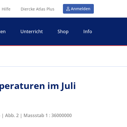
Anmelden
Hilfe
Diercke Atlas Plus
ten
Unterricht
Shop
Info
peraturen im Juli
6 | Abb. 2 | Massstab 1 : 36000000