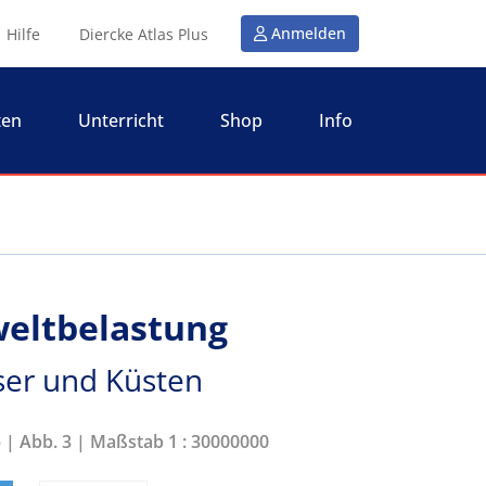
Anmelden
Hilfe
Diercke Atlas Plus
ten
Unterricht
Shop
Info
eltbelastung
ser und Küsten
5 | Abb. 3 | Maßstab 1 : 30000000