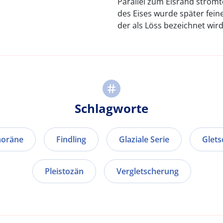
Parallel zum Eisrand ström
des Eises wurde später fein
der als Löss bezeichnet wird
Schlagworte
oräne
Findling
Glaziale Serie
Glets
Pleistozän
Vergletscherung