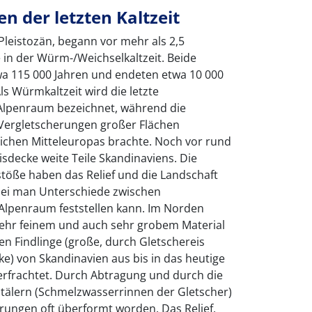
 der letzten Kaltzeit
s Pleistozän, begann vor mehr als 2,5
 in der Würm-/Weichselkaltzeit. Beide
wa 115 000 Jahren und endeten etwa 10 000
Als Würmkaltzeit wird die letzte
Alpenraum bezeichnet, während die
n Vergletscherungen großer Flächen
chen Mitteleuropas brachte. Noch vor rund
isdecke weite Teile Skandinaviens. Die
töße haben das Relief und die Landschaft
bei man Unterschiede zwischen
lpenraum feststellen kann. Im Norden
ehr feinem und auch sehr grobem Material
en Findlinge (große, durch Gletschereis
ke) von Skandinavien aus bis in das heutige
rfrachtet. Durch Abtragung und durch die
älern (Schmelzwasserrinnen der Gletscher)
erungen oft überformt worden. Das Relief,