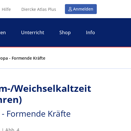
Anmelden
Hilfe
Diercke Atlas Plus
ten
Unterricht
Shop
Info
uropa - Formende Kräfte
m-/Weichselkaltzeit
hren)
 - Formende Kräfte
 | Abb. 4