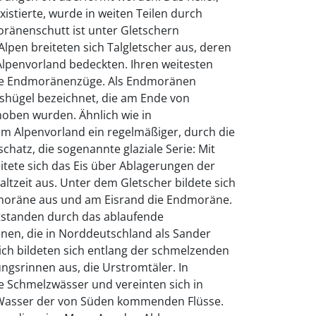
existierte, wurde in weiten Teilen durch
ränenschutt ist unter Gletschern
Alpen breiteten sich Talgletscher aus, deren
lpenvorland bedeckten. Ihren weitesten
ie Endmoränenzüge. Als Endmoränen
shügel bezeichnet, die am Ende von
ben wurden. Ähnlich wie in
m Alpenvorland ein regelmäßiger, durch die
chatz, die sogenannte glaziale Serie: Mit
tete sich das Eis über Ablagerungen der
ltzeit aus. Unter dem Gletscher bildete sich
moräne aus und am Eisrand die Endmoräne.
standen durch das ablaufende
en, die in Norddeutschland als Sander
ich bildeten sich entlang der schmelzenden
ngsrinnen aus, die Urstromtäler. In
e Schmelzwässer und vereinten sich in
Wasser der von Süden kommenden Flüsse.