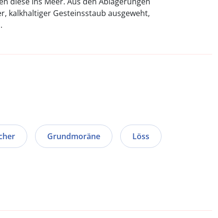
ten diese ins Meer. Aus den Ablagerungen
er, kalkhaltiger Gesteinsstaub ausgeweht,
.
cher
Grundmoräne
Löss