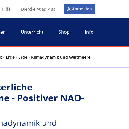
Anmelden
Hilfe
Diercke Atlas Plus
ten
Unterricht
Shop
Info
ex - Erde - Erde - Klimadynamik und Weltmeere
erliche
e - Positiver NAO-
limadynamik und